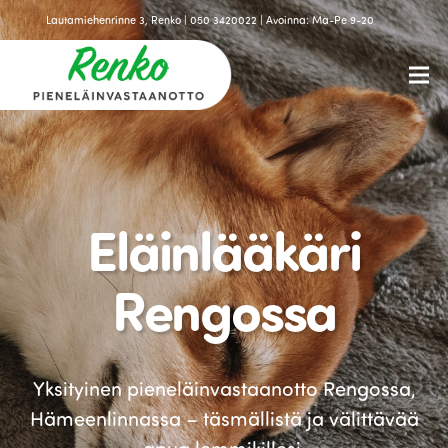
Lautamiehenrinne 3, Renko | 050 3420022 | Avoinna: Ma-Pe 9-20
Eläinlääkäri
Rengossa
Yksityinen pieneläinvastaanotto Rengossa,
Hämeenlinnassa – täsmällistä ja välittävää
apua lemmikillesi.