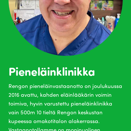
Pieneläinklinikka
Rengon pieneläinvastaanotto on joulukuussa
2016 avattu, kahden eläinlääkärin voimin
toimiva, hyvin varustettu pieneläinklinikka
vain 500m 10 tieltä Rengon keskustan
kupeessa omakotitalon alakerrassa.
Vastaanotollamme on monipuolinen